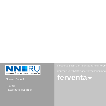
Персональный сайт пользователя
ferv
портрет № 197949 зарегистрирован боле
ferventa
Привет, Гость !
-
Войти
-
Зарегистрироваться