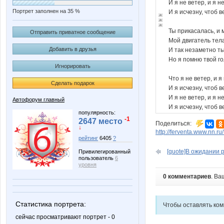
И я не ветер, и я н
Портрет заполнен на 35 %
И я исчезну, чтоб в
Ты прикасалась, и 
Отправить приватное сообщение
Мой двигатель тела
Добавить в друзья
И так незаметно т
Но я помню твой го
Игнорировать
Что я не ветер, и я
Сделать подарок
И я исчезну, чтоб в
И я не ветер, и я н
Автофорум главный
И я исчезну, чтоб в
популярность:
-1
2647 место
Поделиться:
↓
http://ferventa.www.nn.r
рейтинг
6405
?
[quote]В ожидании р
Привилегированный
пользователь
6
уровня
0 комментариев
. Ва
Статистика портрета:
Чтобы оставлять ко
сейчас просматривают портрет - 0