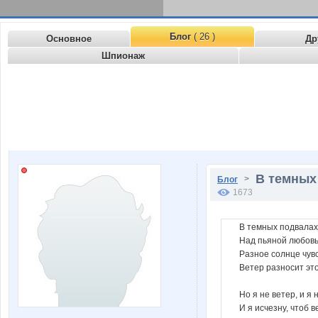
Блог
( 26 )
Основное
Др
Шпионаж
В темных
>
Блог
1673
В темных подвалах
Над пьяной любовь
Разное солнце чувс
Ветер разносит это
Но я не ветер, и я 
И я исчезну, чтоб в