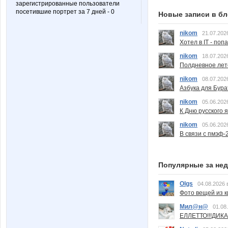
зарегистрированные пользователи
посетившие портрет за 7 дней - 0
Новые записи в бл
nikom
21.07.202
Хотел в IT - поп
nikom
18.07.202
Полдневное лет
nikom
08.07.202
Азбука для Бура
nikom
05.06.202
К Дню русского 
nikom
05.06.202
В связи с пмэф-
Популярные за не
Olgs
04.08.2026 
Фото вещей из ки
Мил@н@
01.08
ЕЛЛЕТТО!!!ДИК