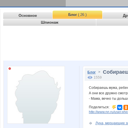
Блог
( 26 )
Основное
Др
Шпионаж
Собираешь
>
Блог
1559
Собираешь мужа, ребенк
А они все дружно смотря
- Мама, вечно ты дольш
Поделиться:
http://www.nn.ru/user.
Луна, мерцающие зв