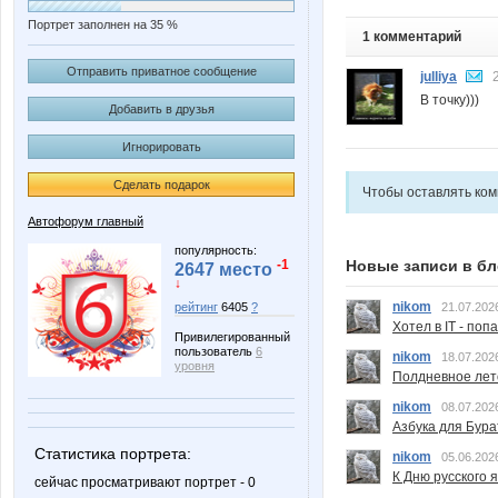
Портрет заполнен на 35 %
1 комментарий
Отправить приватное сообщение
julliya
В точку)))
Добавить в друзья
Игнорировать
Сделать подарок
Чтобы оставлять ко
Автофорум главный
популярность:
Новые записи в бл
-1
2647 место
↓
nikom
рейтинг
6405
?
21.07.202
Хотел в IT - поп
Привилегированный
пользователь
6
nikom
18.07.202
уровня
Полдневное лет
nikom
08.07.202
Азбука для Бура
Статистика портрета:
nikom
05.06.202
К Дню русского 
сейчас просматривают портрет - 0