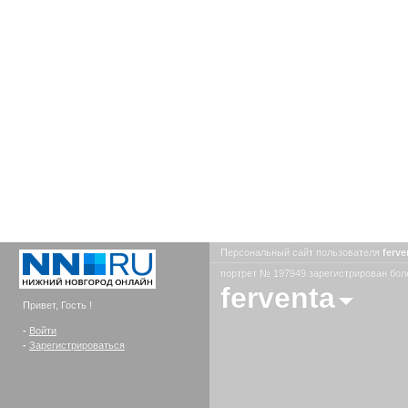
Персональный сайт пользователя
ferv
портрет № 197949 зарегистрирован боле
ferventa
Привет, Гость !
-
Войти
-
Зарегистрироваться