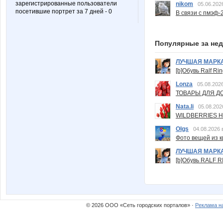
зарегистрированные пользователи
nikom
05.06.202
посетившие портрет за 7 дней - 0
В связи с пмэф-
Популярные за не
ЛУЧШАЯ МАРК
[b]Обувь Ralf Ri
Lonza
05.08.2026
ТОВАРЫ ДЛЯ ДО
Nata.li
05.08.202
WILDBERRIES Н
Olgs
04.08.2026 
Фото вещей из ки
ЛУЧШАЯ МАРК
[b]Обувь RALF RI
© 2026 ООО «Сеть городских порталов» ·
Реклама н